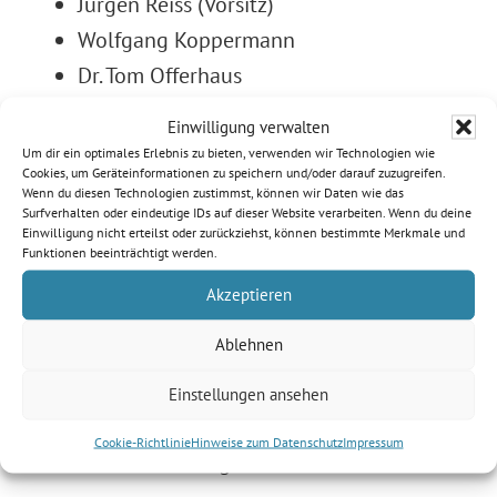
Jürgen Reiss (Vorsitz)
Wolfgang Koppermann
Dr. Tom Offerhaus
Dr. Markus Witt
Einwilligung verwalten
Haus des Stiftens Network GmbH
Um dir ein optimales Erlebnis zu bieten, verwenden wir Technologien wie
Cookies, um Geräteinformationen zu speichern und/oder darauf zuzugreifen.
Wenn du diesen Technologien zustimmst, können wir Daten wie das
Daten und Fakten
Surfverhalten oder eindeutige IDs auf dieser Website verarbeiten. Wenn du deine
Einwilligung nicht erteilst oder zurückziehst, können bestimmte Merkmale und
Funktionen beeinträchtigt werden.
Rechtsform: Gemeinnützige, rechtsfähige
Akzeptieren
Stiftung bürgerlichen Rechts
Ablehnen
Stiftungszweck: mildtätige Zwecke,
Jugendhilfe
Einstellungen ansehen
Steuernummer: 143/235/40617
Cookie-Richtlinie
Hinweise zum Datenschutz
Impressum
Sitz der Stiftung: München