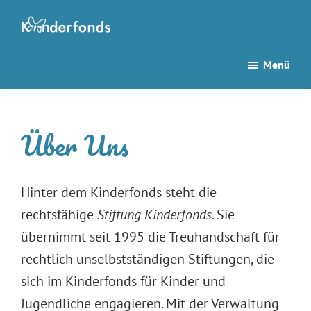
Zum
Zur
Inhalt
Seitenspalte
Kinderfonds
Stiften
springen
springen
Menü
für
Kinder
seit
Über Uns
1995
Hinter dem Kinderfonds steht die
rechtsfähige
Stiftung Kinderfonds
. Sie
übernimmt seit 1995 die Treuhandschaft für
rechtlich unselbstständigen Stiftungen, die
sich im Kinderfonds für Kinder und
Jugendliche engagieren. Mit der Verwaltung