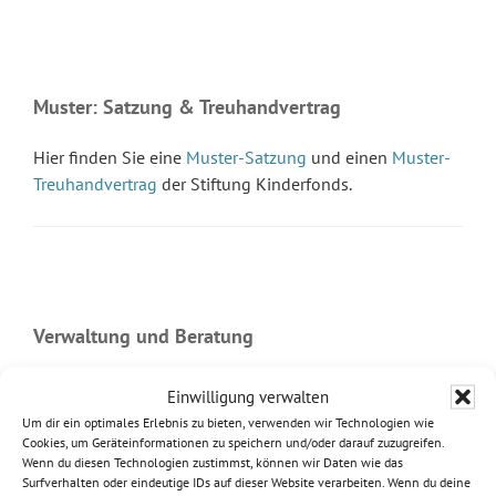
Seitenspalte
Muster: Satzung & Treuhandvertrag
Hier finden Sie eine
Muster-Satzung
und einen
Muster-
Treuhandvertrag
der Stiftung Kinderfonds.
Verwaltung und Beratung
Alle Stiftungen unter dem Dach der Stiftung Kinderfonds
Einwilligung verwalten
werden von der Haus des Stiftens gGmbH verwaltet und
Um dir ein optimales Erlebnis zu bieten, verwenden wir Technologien wie
erhalten damit Zugang zum Online-Portal CONNECT für
Cookies, um Geräteinformationen zu speichern und/oder darauf zuzugreifen.
Wenn du diesen Technologien zustimmst, können wir Daten wie das
ein einfaches und transparentes Stiftungsmanagement.
Surfverhalten oder eindeutige IDs auf dieser Website verarbeiten. Wenn du deine
Über CONNECT >>