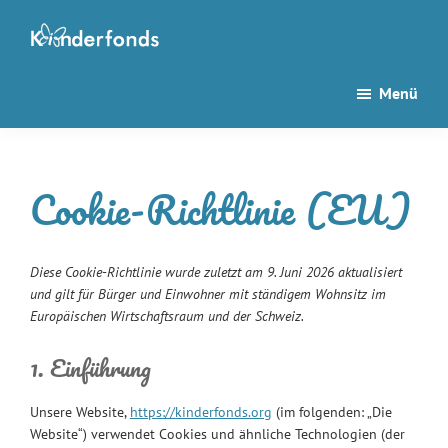
Zum
Zur
Inhalt
Seitenspalte
Kinderfonds
Stiften
springen
springen
Menü
für
Kinder
seit
Cookie-Richtlinie (EU)
1995
Diese Cookie-Richtlinie wurde zuletzt am 9. Juni 2026 aktualisiert
und gilt für Bürger und Einwohner mit ständigem Wohnsitz im
Europäischen Wirtschaftsraum und der Schweiz.
1. Einführung
Unsere Website,
https://kinderfonds.org
(im folgenden: „Die
Website“) verwendet Cookies und ähnliche Technologien (der